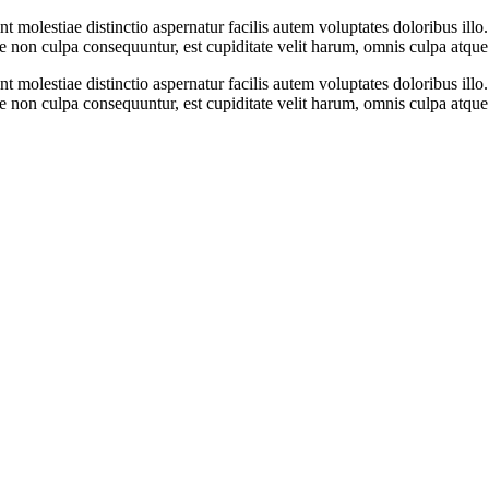
t molestiae distinctio aspernatur facilis autem voluptates doloribus ill
ue non culpa consequuntur, est cupiditate velit harum, omnis culpa atqu
t molestiae distinctio aspernatur facilis autem voluptates doloribus ill
ue non culpa consequuntur, est cupiditate velit harum, omnis culpa atqu