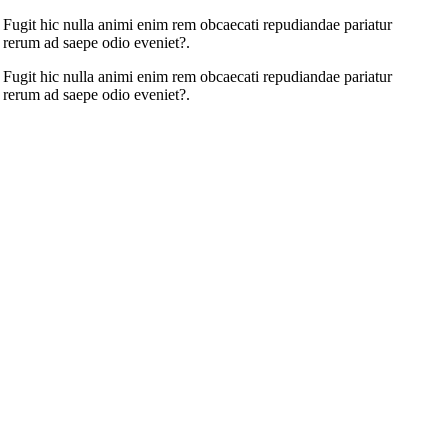
o. Fugit hic nulla animi enim rem obcaecati repudiandae pariatur
e rerum ad saepe odio eveniet?.
o. Fugit hic nulla animi enim rem obcaecati repudiandae pariatur
e rerum ad saepe odio eveniet?.